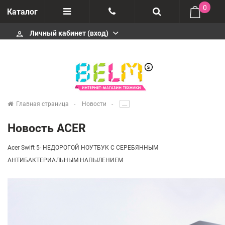
0
Каталог
Личный кабинет (вход)
perm_identity
Отзывы
+74952666992
О компании
Импортеры
+74952666992
Главная страница
Новости
.....
Гарантия
Новость ACER
+74952666992
Сервисные центры
Acer Swift 5- НЕДОРОГОЙ НОУТБУК С СЕРЕБЯННЫМ
АНТИБАКТЕРИАЛЬНЫМ НАПЫЛЕНИЕМ
Производители
infobelms.ru@yandex.ru