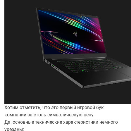
Хотим отметить, что это первый игровой бук
компании за столь символическую цену.
Да, основные технические характеристики немного
урезаны: