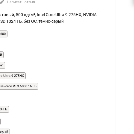
Написать отзыв
матовый, 500 кд/м², Intel Core Ultra 9 275HX, NVIDIA
SSD 1024 ГБ, без ОС, темно-серый
1600
й
м²
ore Ultra 9 275HX
GeForce RTX 5080 16 ГБ
24 ГБ
серый