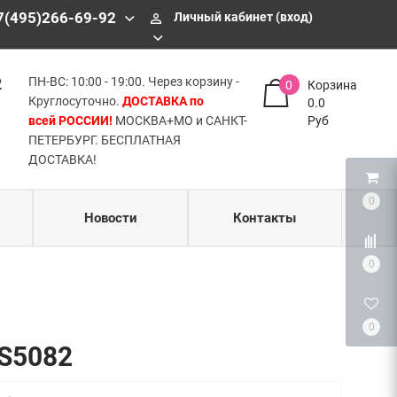
БЕСПЛАТНАЯ ДОСТАВКА!
7(495)266-69-92
Личный кабинет (вход)
perm_identity
2
ПН-ВС: 10:00 - 19:00. Через корзину -
0
Корзина
Круглосуточно.
ДОСТАВКА по
0.0
всей РОССИИ!
МОСКВА+МО и САНКТ-
Руб
ПЕТЕРБУРГ. БЕСПЛАТНАЯ
ДОСТАВКА!
0
Новости
Контакты
0
0
-S5082