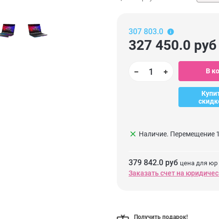
307 803.0
327 450.0
руб
В к
Купи
скидк
clear
Наличие. Перемещение 1
379 842.0 руб
цена для юр
Заказать счет на юридичес
Получить подарок!