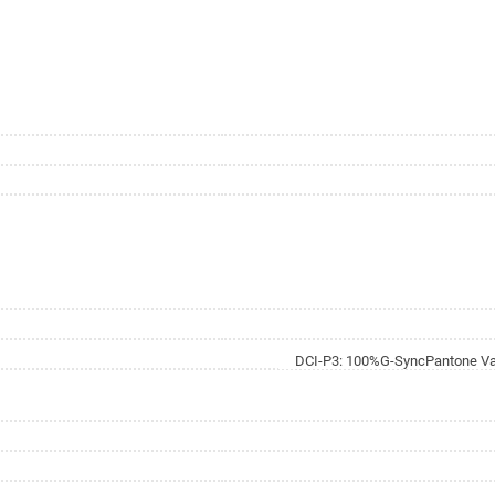
DCI-P3: 100%G-SyncPantone V