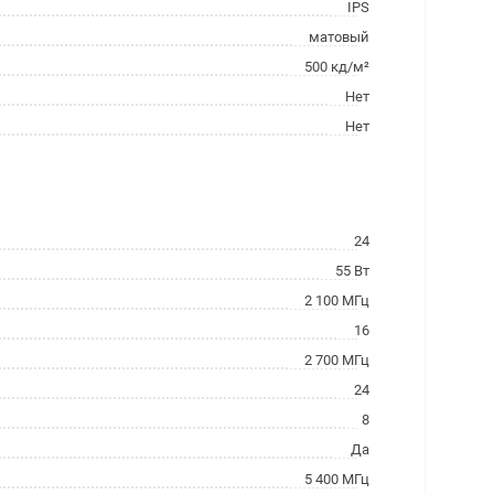
IPS
матовый
500 кд/м²
Нет
Нет
24
55 Вт
2 100 МГц
16
2 700 МГц
24
8
Да
5 400 МГц