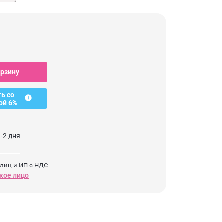
орзину
ть со
ой 6%
-2 дня
 лиц и ИП с НДС
кое лицо