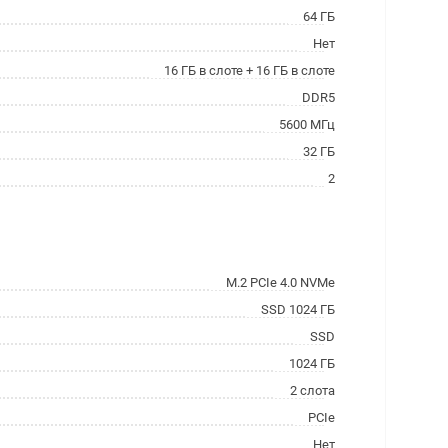
64 ГБ
Нет
16 ГБ в слоте + 16 ГБ в слоте
DDR5
5600 МГц
32 ГБ
2
M.2 PCIe 4.0 NVMe
SSD 1024 ГБ
SSD
1024 ГБ
2 слота
PCIe
Нет