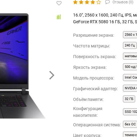
Отзывов (
0
)
16.0", 2560 x 1600, 240 Гц, IPS, 
GeForce RTX 5080 16 ГБ, 32 ГБ, 
Разрешение экрана:
2560 x 
Частота матрицы:
240 Гц
Поверхность экрана:
матовы
Яркость экрана:
500 кд/
Модель процессора:
Intel C
Графический адаптер:
NVIDIA 
Объём памяти:
32 ГБ
Конфигурация
SSD 10
накопителя:
Операционная система:
без ОС
Цвет корпуса:
темно-