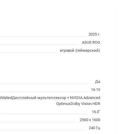
2025 г.
ASUS ROG
игровой (геймерский)
Да
16:10
alidatedДисплейный мультиплексор + NVIDIA Advanced
OptimusDolby Vision HDR
16.0"
2560 x 1600
240 Гц