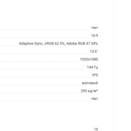
Нет
16:9
Adaptive-Sync, sRGB 62.5%, Adobe RGB 47.34%
15.6"
1920x1080
144 Гц
IPS
матовый
250 кд/м²
Нет
16