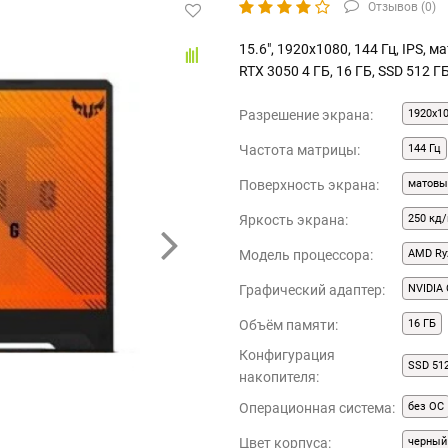
Отзывов (
0
)
15.6", 1920x1080, 144 Гц, IPS, 
RTX 3050 4 ГБ, 16 ГБ, SSD 512 Г
Разрешение экрана:
1920x1
Частота матрицы:
144 Гц
Поверхность экрана:
матовы
Яркость экрана:
250 кд/
Модель процессора:
AMD Ry
Графический адаптер:
NVIDIA 
Объём памяти:
16 ГБ
Конфигурация
SSD 51
накопителя:
Операционная система:
без ОС
Цвет корпуса:
черный