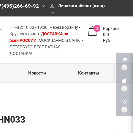
БЕСПЛАТНАЯ ДОСТАВКА!
7(495)266-69-92
Личный кабинет (вход)
perm_identity
2
ПН-ВС: 10:00 - 19:00. Через корзину -
0
Корзина
Круглосуточно.
ДОСТАВКА по
0.0
всей РОССИИ!
МОСКВА+МО и САНКТ-
Руб
ПЕТЕРБУРГ. БЕСПЛАТНАЯ
ДОСТАВКА!
0
Новости
Контакты
0
0
-HN033