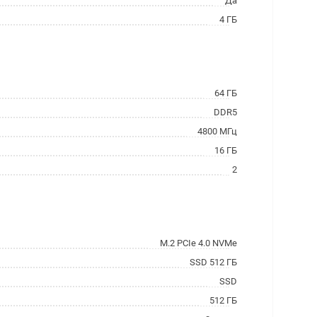
Да
4 ГБ
64 ГБ
DDR5
4800 МГц
16 ГБ
2
M.2 PCIe 4.0 NVMe
SSD 512 ГБ
SSD
512 ГБ