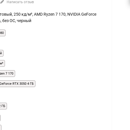
Написать отзыв
матовый, 250 кд/м², AMD Ryzen 7 170, NVIDIA GeForce
Б, без ОС, черный
080
й
м²
zen 7 170
GeForce RTX 3050 4 ГБ
2 ГБ