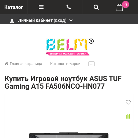
0
Каталог
Личный кабинет (вход)
perm_identity
Отзывы
+74952666992
О компании
Импортеры
+74952666992
Главная страница
Каталог товаров
.....
Гарантия
Купить Игровой ноутбук ASUS TUF
+74952666992
Gaming A15 FA506NCQ-HN077
Сервисные центры
Производители
infobelms.ru@yandex.ru