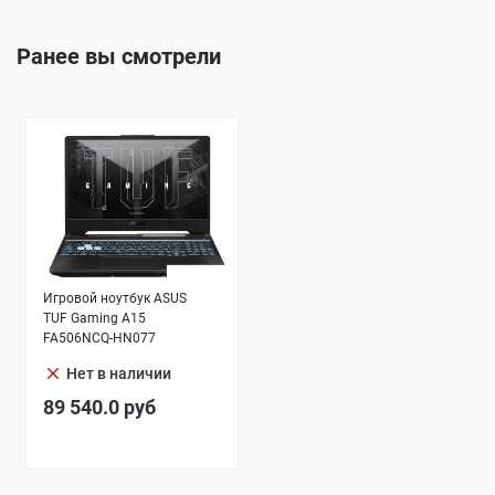
Ранее вы смотрели
Игровой ноутбук ASUS
TUF Gaming A15
FA506NCQ-HN077
clear
Нет в наличии
89 540.0
руб