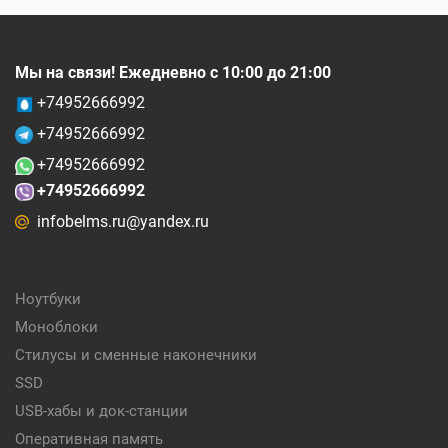
Мы на связи! Ежедневно с 10:00 до 21:00
+74952666992
+74952666992
+74952666992
+74952666992
infobelms.ru@yandex.ru
Ноутбуки
Моноблоки
Стилусы и сменные наконечники
SSD
USB-хабы и док-станции
Оперативная память