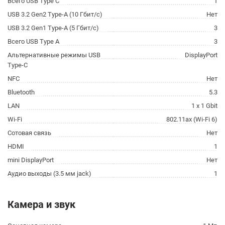
Всего USB Type C
1
USB 3.2 Gen2 Type-A (10 Гбит/с)
Нет
USB 3.2 Gen1 Type-A (5 Гбит/с)
3
Всего USB Type A
3
Альтернативные режимы USB
DisplayPort
Type-C
NFC
Нет
Bluetooth
5.3
LAN
1 x 1 Gbit
Wi-Fi
802.11ax (Wi-Fi 6)
Сотовая связь
Нет
HDMI
1
mini DisplayPort
Нет
Аудио выходы (3.5 мм jack)
1
Камера и звук