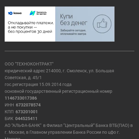
ООО "ТЕХНОКОНТРАКТ"
юридический адрес 214000, г. Смоленск, ул. Большая
Советская, д. 45/1
гос.регистрация 15.09.2014 года
основной государственный регистрационный номер
1146733017386
ИНН
6732078574
КПП
673201001
БИК
044525411
АО "АЛЬФА-БАНК" в Филиал “Центральный” Банка ВТБ(ПАО) в
г. Москве, в Главном управлении Банка России по цфо г.