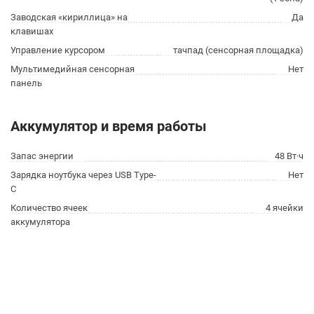
Заводская «кириллица» на
Да
клавишах
Управление курсором
тачпад (сенсорная площадка)
Мультимедийная сенсорная
Нет
панель
Аккумулятор и время работы
Запас энергии
48 Вт·ч
Зарядка ноутбука через USB Type-
Нет
C
Количество ячеек
4 ячейки
аккумулятора