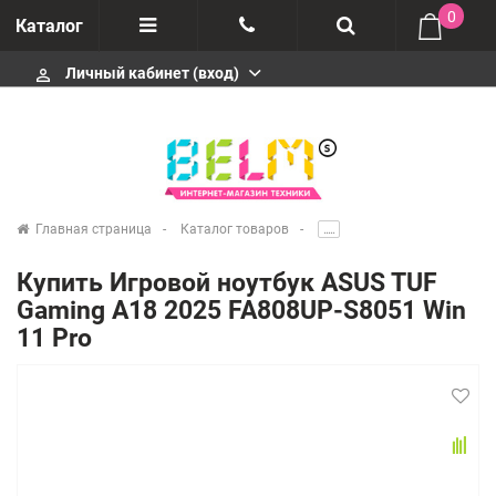
0
Каталог
Личный кабинет (вход)
perm_identity
Отзывы
+74952666992
О компании
Импортеры
+74952666992
Главная страница
Каталог товаров
.....
Гарантия
Купить Игровой ноутбук ASUS TUF
+74952666992
Gaming A18 2025 FA808UP-S8051 Win
Сервисные центры
11 Pro
Производители
infobelms.ru@yandex.ru