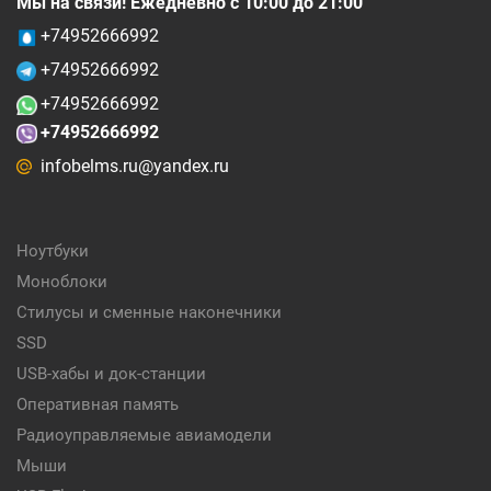
Мы на связи! Ежедневно с 10:00 до 21:00
+74952666992
+74952666992
+74952666992
+74952666992
infobelms.ru@yandex.ru
Ноутбуки
Моноблоки
Стилусы и сменные наконечники
SSD
USB-хабы и док-станции
Оперативная память
Радиоуправляемые авиамодели
Мыши