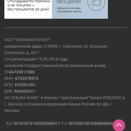
ООО "ТЕХНОКОНТРАКТ"
юридический адрес 214000, г. Смоленск, ул. Большая
Советская, д. 45/1
гос.регистрация 15.09.2014 года
основной государственный регистрационный номер
1146733017386
ИНН
6732078574
КПП
673201001
БИК
044525411
АО "АЛЬФА-БАНК" в Филиал “Центральный” Банка ВТБ(ПАО) в
г. Москве, в Главном управлении Банка России по цфо г.
Москва
К/с
30101810145250000411
Р/с
40702810010440000041