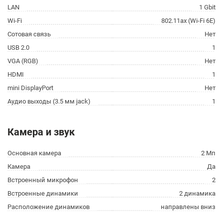
LAN
1 Gbit
Wi-Fi
802.11ax (Wi-Fi 6E)
Сотовая связь
Нет
USB 2.0
1
VGA (RGB)
Нет
HDMI
1
mini DisplayPort
Нет
Аудио выходы (3.5 мм jack)
1
Камера и звук
Основная камера
2 Мп
Камера
Да
Встроенный микрофон
2
Встроенные динамики
2 динамика
Расположение динамиков
направлены вниз