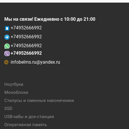
Мы на связи! Ежедневно с 10:00 до 21:00
+74952666992
+74952666992
+74952666992
+74952666992
infobelms.ru@yandex.ru
Ноутбуки
Моноблоки
Стилусы и сменные наконечники
SSD
USB-хабы и док-станции
Оперативная память