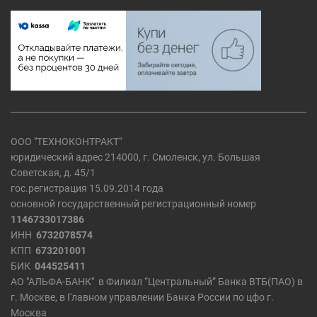
ООО "ТЕХНОКОНТРАКТ"
юридический адрес 214000, г. Смоленск, ул. Большая
Советская, д. 45/1
гос.регистрация 15.09.2014 года
основной государственный регистрационный номер
1146733017386
ИНН
6732078574
КПП
673201001
БИК
044525411
АО "АЛЬФА-БАНК" в Филиал “Центральный” Банка ВТБ(ПАО) в
г. Москве, в Главном управлении Банка России по цфо г.
Москва