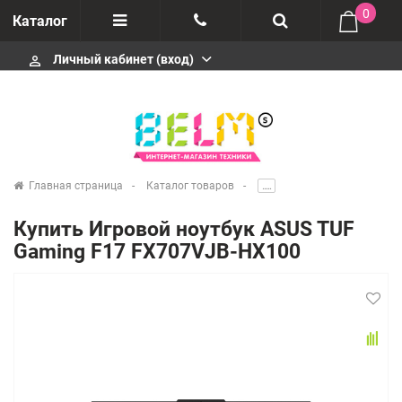
0
Каталог
Личный кабинет (вход)
perm_identity
Отзывы
+74952666992
О компании
Импортеры
+74952666992
Главная страница
Каталог товаров
.....
Гарантия
Купить Игровой ноутбук ASUS TUF
+74952666992
Gaming F17 FX707VJB-HX100
Сервисные центры
Производители
infobelms.ru@yandex.ru