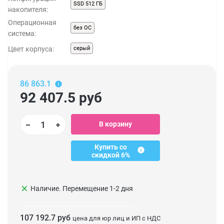
SSD 512 ГБ
накопителя:
Операционная
без ОС
система:
Цвет корпуса:
серый
86 863.1
92 407.5
руб
В корзину
Купить со
скидкой 6%
clear
Наличие. Перемещение 1-2 дня
107 192.7 руб
цена для юр лиц и ИП с НДС