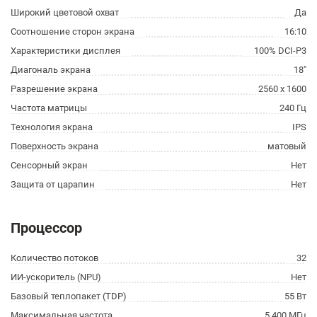
Широкий цветовой охват
Да
Соотношение сторон экрана
16:10
Характеристики дисплея
100% DCI-P3
Диагональ экрана
18"
Разрешение экрана
2560 x 1600
Частота матрицы
240 Гц
Технология экрана
IPS
Поверхность экрана
матовый
Сенсорный экран
Нет
Защита от царапин
Нет
Процессор
Количество потоков
32
ИИ-ускоритель (NPU)
Нет
Базовый теплопакет (TDP)
55 Вт
Максимальная частота
5 400 МГц