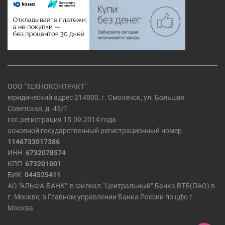
ООО "ТЕХНОКОНТРАКТ"
юридический адрес 214000, г. Смоленск, ул. Большая
Советская, д. 45/1
гос.регистрация 15.09.2014 года
основной государственный регистрационный номер
1146733017386
ИНН
6732078574
КПП
673201001
БИК
044525411
АО "АЛЬФА-БАНК" в Филиал “Центральный” Банка ВТБ(ПАО) в
г. Москве, в Главном управлении Банка России по цфо г.
Москва