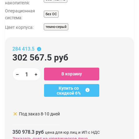
накопителя:
Операционная
без ОС
система:
Цвет корпуса:
темно-серый
284 413.5
302 567.5
руб
В корзину
Купить со
скидкой 6%
clear
Под заказ 8-10 дней
350 978.3 руб
цена для юр лиц и ИП с НДС
Заказать счет на юридическое лицо