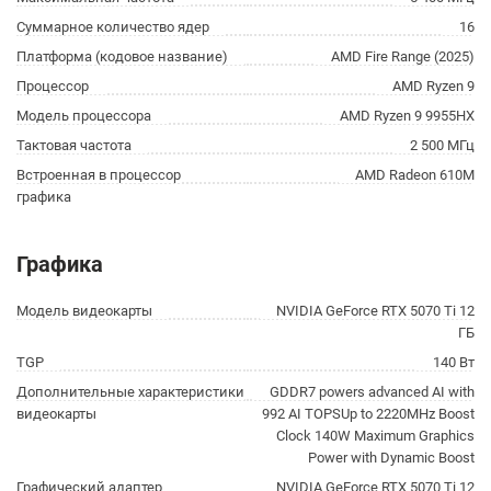
Суммарное количество ядер
16
Платформа (кодовое название)
AMD Fire Range (2025)
Процессор
AMD Ryzen 9
Модель процессора
AMD Ryzen 9 9955HX
Тактовая частота
2 500 МГц
Встроенная в процессор
AMD Radeon 610M
графика
Графика
Модель видеокарты
NVIDIA GeForce RTX 5070 Ti 12
ГБ
TGP
140 Вт
Дополнительные характеристики
GDDR7 powers advanced AI with
видеокарты
992 AI TOPSUp to 2220MHz Boost
Clock 140W Maximum Graphics
Power with Dynamic Boost
Графический адаптер
NVIDIA GeForce RTX 5070 Ti 12