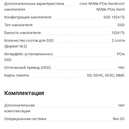
Дополнительные характеристики
слот NVMe PCIe Gen4слот
накопителя
NVMe PCIe Gen5
Конфигурация накопителя
SSD 1024 ГБ
Тип накопителя
SSD
Ёмкость накопителя
1024 ГБ
Количество слотов для SSD
2 слота
(формат M.2)
Интерфейс установленного
PCIe
SSD
Оптический привод (ODD)
Нет
Карты памяти
SD, SDHC, SDXC, MMC
Комплектация
Дополнительная
Нет
комплектация
Операционная система
без ОС