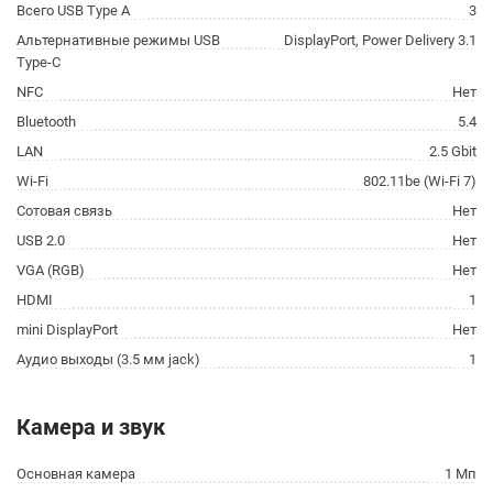
Всего USB Type A
3
Альтернативные режимы USB
DisplayPort, Power Delivery 3.1
Type-C
NFC
Нет
Bluetooth
5.4
LAN
2.5 Gbit
Wi-Fi
802.11be (Wi-Fi 7)
Сотовая связь
Нет
USB 2.0
Нет
VGA (RGB)
Нет
HDMI
1
mini DisplayPort
Нет
Аудио выходы (3.5 мм jack)
1
Камера и звук
Основная камера
1 Мп