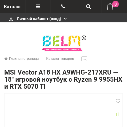
0
Каталог
Личный кабинет (вход)
perm_identity
Отзывы
+74952666992
О компании
Импортеры
+74952666992
Главная страница
Каталог товаров
.....
Гарантия
MSI Vector A18 HX A9WHG-217XRU —
+74952666992
18" игровой ноутбук с Ryzen 9 9955HX
Сервисные центры
и RTX 5070 Ti
Производители
infobelms.ru@yandex.ru