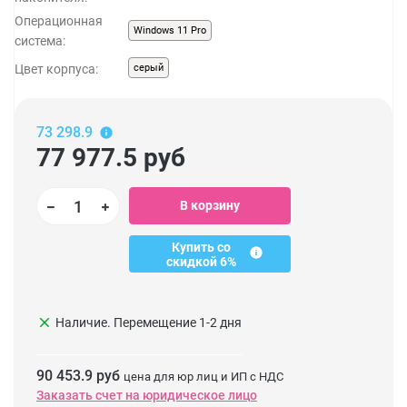
Операционная
Windows 11 Pro
система:
Цвет корпуса:
серый
73 298.9
77 977.5
руб
В корзину
Купить со
скидкой 6%
clear
Наличие. Перемещение 1-2 дня
90 453.9 руб
цена для юр лиц и ИП с НДС
Заказать счет на юридическое лицо