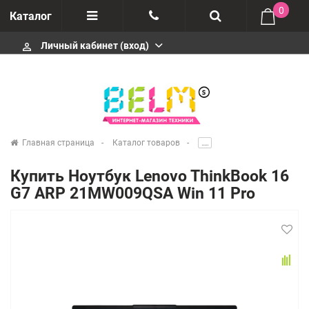
0
Каталог
Личный кабинет (вход)
perm_identity
Отзывы
+74952666992
О компании
Импортеры
+74952666992
Главная страница
Каталог товаров
.....
Гарантия
Купить Ноутбук Lenovo ThinkBook 16
+74952666992
G7 ARP 21MW009QSA Win 11 Pro
Сервисные центры
Производители
infobelms.ru@yandex.ru