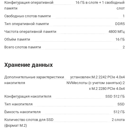
Конфигурация оперативной
16 ГБ в слоте + 1 свободный
памяти
слот
Свободных слотов памяти
1
Тип оперативной памяти
DDR5
Частота оперативной памяти
4800 МГц
Объём памяти
16 ГБ
Всего слотов памяти
2
Хранение данных
Дополнительные характеристики
установлен:M.2 2242 PCIe 4.0x4
накопителя
NVMeслоты (с учетом занятых):2
x M.2 2280 PCIe 4.0x4
Конфигурация накопителя
SSD 512 ГБ
Тип накопителя
SSD
Ёмкость накопителя
512 ГБ
Количество слотов для SSD
2 слота
(формат M.2)