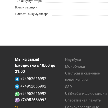
Тип аккумулятора
Время зарядки
Емкость аккумулятора
Мы на связи!
Ноутбуки
Ежедневно с 10:00 до
Моноблоки
21:00
Стилусы и сменные
+74952666992
наконечники
+74952666992
SSD
+74952666992
USB-хабы и док-станции
+74952666992
Оперативная память
Радиоуправляемые