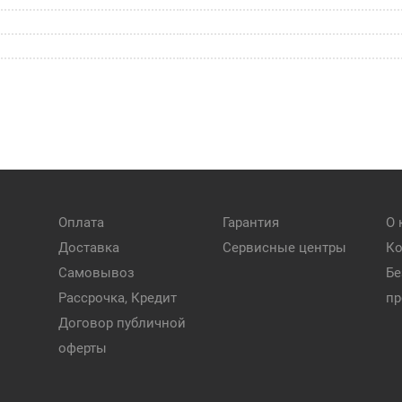
Оплата
Гарантия
О 
Доставка
Сервисные центры
Ко
Самовывоз
Бе
Рассрочка, Кредит
пр
Договор публичной
оферты