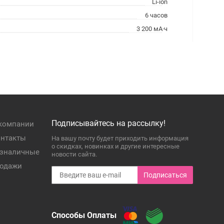
Li-ion
6 часов
3 200 мА·ч
Подписывайтесь на рассылку!
компании
нтакты
На вашу почту будет приходить информация
о скидках, новинках и другие интересные
зналичные
новости сайта.
одажи
Подписаться
Способы Оплаты