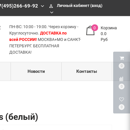
БЕСПЛАТНАЯ ДОСТАВКА!
7(495)266-69-92
Личный кабинет (вход)
perm_identity
2
ПН-ВС: 10:00 - 19:00. Через корзину -
0
Корзина
Круглосуточно.
ДОСТАВКА по
0.0
всей РОССИИ!
МОСКВА+МО и САНКТ-
Руб
ПЕТЕРБУРГ. БЕСПЛАТНАЯ
ДОСТАВКА!
0
Новости
Контакты
0
0
s (белый)