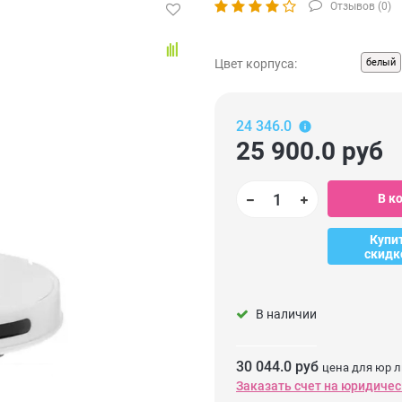
Отзывов (
0
)
Цвет корпуса:
белый
24 346.0
25 900.0
руб
В к
Купи
скидк
В наличии
30 044.0 руб
цена для юр л
Заказать счет на юридичес