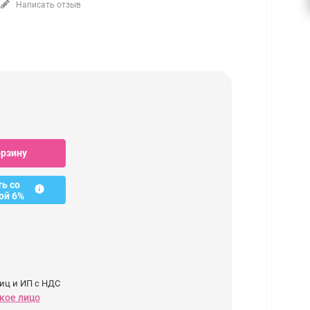
Написать отзыв
орзину
ть со
ой 6%
иц и ИП с НДС
кое лицо