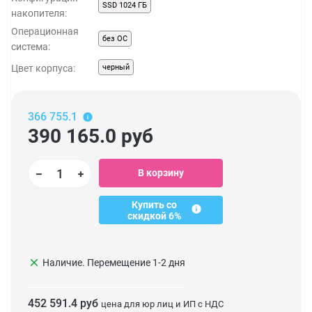
SSD 1024 ГБ
накопителя:
Операционная
без ОС
система:
Цвет корпуса:
черный
366 755.1
390 165.0
руб
В корзину
Купить со
скидкой 6%
clear
Наличие. Перемещение 1-2 дня
452 591.4 руб
цена для юр лиц и ИП с НДС