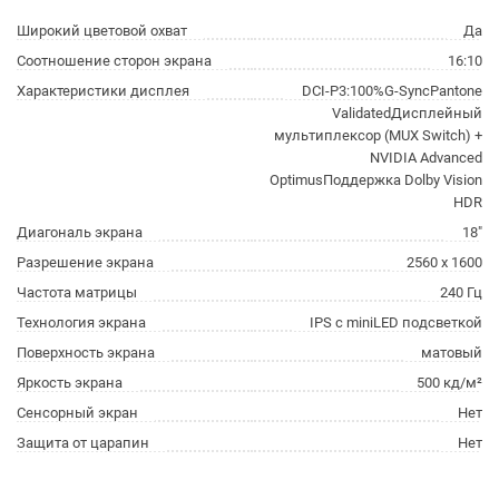
Широкий цветовой охват
Да
Соотношение сторон экрана
16:10
Характеристики дисплея
DCI-P3:100%G-SyncPantone
ValidatedДисплейный
мультиплексор (MUX Switch) +
NVIDIA Advanced
OptimusПоддержка Dolby Vision
HDR
Диагональ экрана
18"
Разрешение экрана
2560 x 1600
Частота матрицы
240 Гц
Технология экрана
IPS с miniLED подсветкой
Поверхность экрана
матовый
Яркость экрана
500 кд/м²
Сенсорный экран
Нет
Защита от царапин
Нет