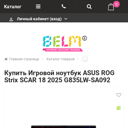
0
Каталог
Личный кабинет (вход)
perm_identity
Отзывы
+74952666992
О компании
Импортеры
+74952666992
Главная страница
Каталог товаров
.....
Гарантия
Купить Игровой ноутбук ASUS ROG
+74952666992
Strix SCAR 18 2025 G835LW-SA092
Сервисные центры
Производители
infobelms.ru@yandex.ru