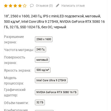
Отзывов (
0
)
Написать отзыв
18", 2560 x 1600, 240 Гц, IPS с miniLED подсветкой, матовый,
500 кд/м², Intel Core Ultra 9 275HX, NVIDIA GeForce RTX 5080 16
ГБ, 32 ГБ, SSD 1024 ГБ, без ОС, черный
Разрешение
2560 x 1600
экрана:
Частота матрицы:
240 Гц
Поверхность
матовый
экрана:
Яркость экрана:
500 кд/м²
Модель
Intel Core Ultra 9 275HX
процессора:
Графический
NVIDIA GeForce RTX 5080 16 ГБ
адаптер:
Объём памяти:
32 ГБ
Конфигурация