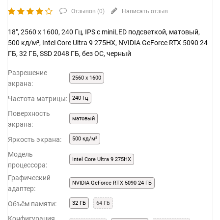
Отзывов (
0
)
Написать отзыв
18", 2560 x 1600, 240 Гц, IPS с miniLED подсветкой, матовый,
500 кд/м², Intel Core Ultra 9 275HX, NVIDIA GeForce RTX 5090 24
ГБ, 32 ГБ, SSD 2048 ГБ, без ОС, черный
Разрешение
2560 x 1600
экрана:
Частота матрицы:
240 Гц
Поверхность
матовый
экрана:
Яркость экрана:
500 кд/м²
Модель
Intel Core Ultra 9 275HX
процессора:
Графический
NVIDIA GeForce RTX 5090 24 ГБ
адаптер:
Объём памяти:
32 ГБ
64 ГБ
Конфигурация