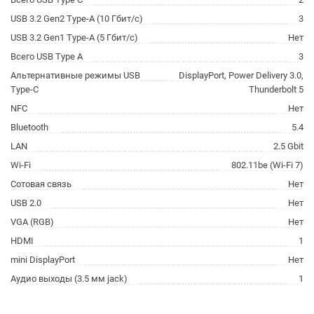
USB 3.2 Gen2 Type-A (10 Гбит/с)
3
USB 3.2 Gen1 Type-A (5 Гбит/с)
Нет
Всего USB Type A
3
Альтернативные режимы USB
DisplayPort, Power Delivery 3.0,
Type-C
Thunderbolt 5
NFC
Нет
Bluetooth
5.4
LAN
2.5 Gbit
Wi-Fi
802.11be (Wi-Fi 7)
Сотовая связь
Нет
USB 2.0
Нет
VGA (RGB)
Нет
HDMI
1
mini DisplayPort
Нет
Аудио выходы (3.5 мм jack)
1