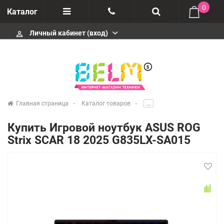
0
Каталог
Личный кабинет (вход)
perm_identity
Отзывы
+74952666992
О компании
Импортеры
+74952666992
Главная страница
Каталог товаров
.....
Гарантия
Купить Игровой ноутбук ASUS ROG
+74952666992
Strix SCAR 18 2025 G835LX-SA015
Сервисные центры
Производители
infobelms.ru@yandex.ru