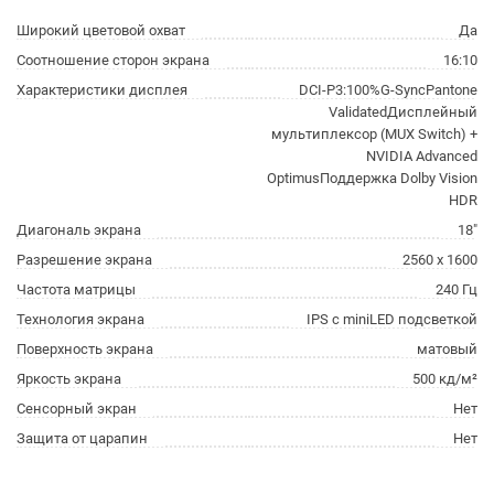
Широкий цветовой охват
Да
Соотношение сторон экрана
16:10
Характеристики дисплея
DCI-P3:100%G-SyncPantone
ValidatedДисплейный
мультиплексор (MUX Switch) +
NVIDIA Advanced
OptimusПоддержка Dolby Vision
HDR
Диагональ экрана
18"
Разрешение экрана
2560 x 1600
Частота матрицы
240 Гц
Технология экрана
IPS с miniLED подсветкой
Поверхность экрана
матовый
Яркость экрана
500 кд/м²
Сенсорный экран
Нет
Защита от царапин
Нет