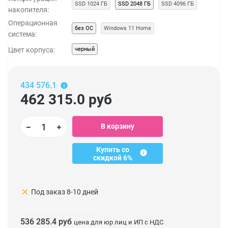
SSD 1024 ГБ
SSD 2048 ГБ
SSD 4096 ГБ
накопителя:
Операционная
без ОС
Windows 11 Home
система:
Цвет корпуса:
черный
434 576.1
462 315.0
руб
В корзину
Купить со
скидкой 6%
clear
Под заказ 8-10 дней
536 285.4 руб
цена для юр лиц и ИП с НДС