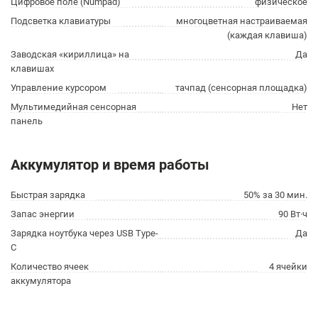
Цифровое поле (Numpad)
физическое
Подсветка клавиатуры
многоцветная настраиваемая
(каждая клавиша)
Заводская «кириллица» на
Да
клавишах
Управление курсором
тачпад (сенсорная площадка)
Мультимедийная сенсорная
Нет
панель
Аккумулятор и время работы
Быстрая зарядка
50% за 30 мин.
Запас энергии
90 Вт·ч
Зарядка ноутбука через USB Type-
Да
C
Количество ячеек
4 ячейки
аккумулятора