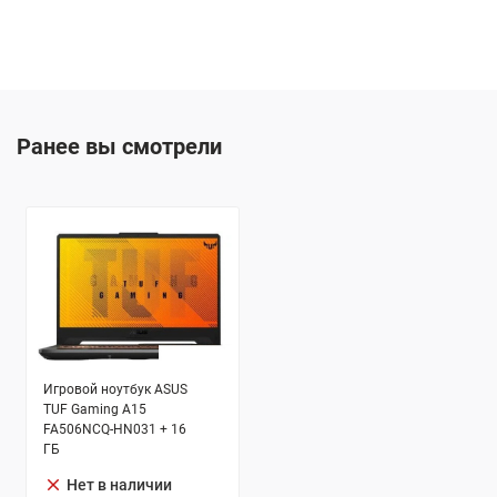
Ранее вы смотрели
Игровой ноутбук ASUS
TUF Gaming A15
FA506NCQ-HN031 + 16
ГБ
clear
Нет в наличии