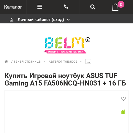
0
Каталог
Личный кабинет (вход)
perm_identity
Отзывы
+74952666992
О компании
Импортеры
+74952666992
Главная страница
Каталог товаров
.....
Гарантия
Купить Игровой ноутбук ASUS TUF
+74952666992
Gaming A15 FA506NCQ-HN031 + 16 ГБ
Сервисные центры
Производители
infobelms.ru@yandex.ru