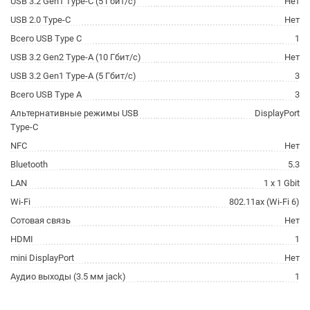
USB 3.2 Gen1 Type-C (5 Гбит/с)
Нет
USB 2.0 Type-C
Нет
Всего USB Type C
1
USB 3.2 Gen2 Type-A (10 Гбит/с)
Нет
USB 3.2 Gen1 Type-A (5 Гбит/с)
3
Всего USB Type A
3
Альтернативные режимы USB
DisplayPort
Type-C
NFC
Нет
Bluetooth
5.3
LAN
1 x 1 Gbit
Wi-Fi
802.11ax (Wi-Fi 6)
Сотовая связь
Нет
HDMI
1
mini DisplayPort
Нет
Аудио выходы (3.5 мм jack)
1