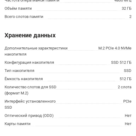
Частота оперативной памяти
4800 МГц
Объём памяти
32 ГБ
Всего слотов памяти
2
Хранение данных
Дополнительные характеристики
M.2 PCIe 4.0 NVMe
накопителя
Конфигурация накопителя
SSD 512 ГБ
Тип накопителя
SSD
Ёмкость накопителя
512 ГБ
Количество слотов для SSD
2 слота
(формат M.2)
Интерфейс установленного
PCIe
SSD
Оптический привод (ODD)
Нет
Карты памяти
Нет