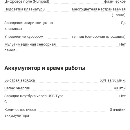
Цифровое поле (Numpad)
физическое
Подсветка клавиатуры
многоцветная настраиваемая
(1 зона)
Заводская «кириллица» на
Да
клавишах
Управление курсором
тачпад (сенсорная площадка)
Мультимедийная сенсорная
Нет
панель
Аккумулятор и время работы
Быстрая зарядка
50% за 30 мин.
Запас энергии
48 Вт·ч
Зарядка ноутбука через USB Type-
Нет
C
Количество ячеек
3 ячейки
аккумулятора