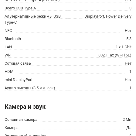
Всего USB Type A
3
Альтернативные режимы USB
DisplayPort, Power Delivery
Type-C
NFC
Нет
Bluetooth
5.3
LAN
1 x 1 Gbit
Wi-Fi
802.11ax (Wi-Fi 6E)
Сотовая связь
Нет
HDMI
1
mini DisplayPort
Нет
Аудио выходы (3.5 мм jack)
1
Камера и звук
Основная камера
2 Мп
Камера
Да
Встроенный микрофон
2