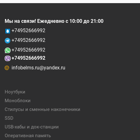
Мы на связи! Ежедневно с 10:00 до 21:00
+74952666992
+74952666992
+74952666992
+74952666992
infobelms.ru@yandex.ru
Ноутбуки
Моноблоки
Стилусы и сменные наконечники
SSD
USB-хабы и док-станции
Оперативная память