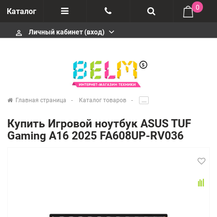
0
Каталог
Личный кабинет (вход)
perm_identity
Отзывы
+74952666992
О компании
Импортеры
+74952666992
Главная страница
Каталог товаров
.....
Гарантия
Купить Игровой ноутбук ASUS TUF
+74952666992
Gaming A16 2025 FA608UP-RV036
Сервисные центры
Производители
infobelms.ru@yandex.ru