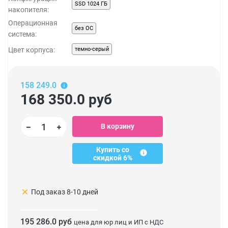
SSD 1024 ГБ
накопителя:
Операционная
без ОС
система:
Цвет корпуса:
темно-серый
158 249.0
168 350.0
руб
В корзину
Купить со
скидкой 6%
clear
Под заказ 8-10 дней
195 286.0 руб
цена для юр лиц и ИП с НДС