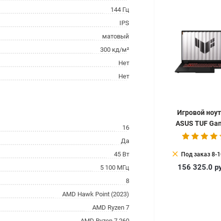
144 Гц
IPS
матовый
300 кд/м²
Нет
Нет
Игровой ноу
ASUS TUF Ga
16
A18 2025 FA8
Да
S8050 + 16 ГБ 
clear
45 Вт
Под заказ 8-1
Pro
156 325.0
р
5 100 МГц
8
AMD Hawk Point (2023)
AMD Ryzen 7
AMD Ryzen 7 260