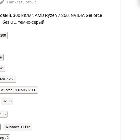
Написать отзыв
атовый, 300 кд/м², AMD Ryzen 7 260, NVIDIA GeForce
Б, без ОС, темно-серый
1200
й
м²
zen 7 260
GeForce RTX 5050 8 ГБ
32 ГБ
2 ГБ
Windows 11 Pro
серый