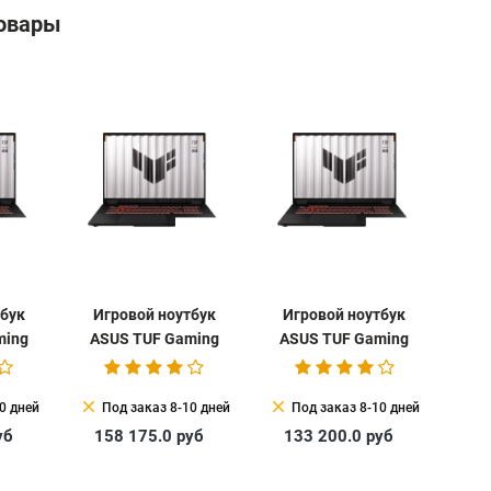
овары
тбук
Игровой ноутбук
Игровой ноутбук
ming
ASUS TUF Gaming
ASUS TUF Gaming
08UH-
A18 2025 FA808UH-
A18 2025 FA808UH-
S8050 + 16 ГБ
S8050 Win 11 Pro
clear
clear
0 дней
Под заказ 8-10 дней
Под заказ 8-10 дней
уб
158 175.0
руб
133 200.0
руб