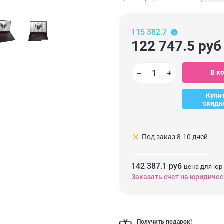
115 382.7
122 747.5
руб
В к
Купи
скидк
clear
Под заказ 8-10 дней
142 387.1 руб
цена для юр
Заказать счет на юридичес
Получить подарок!