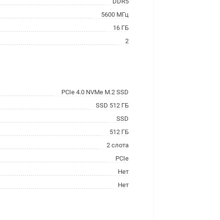
DDR5
5600 МГц
16 ГБ
2
PCIe 4.0 NVMe M.2 SSD
SSD 512 ГБ
SSD
512 ГБ
2 слота
PCIe
Нет
Нет