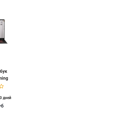
тбук
ming
08UH-
Win 11
0 дней
уб