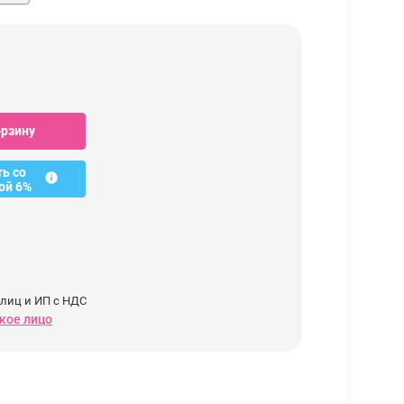
орзину
ть со
ой 6%
 лиц и ИП с НДС
кое лицо