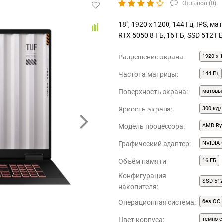
Отзывов (
0
)
18", 1920 x 1200, 144 Гц, IPS, м
RTX 5050 8 ГБ, 16 ГБ, SSD 512 Г
Разрешение экрана:
1920 x 
Частота матрицы:
144 Гц
Поверхность экрана:
матовы
Яркость экрана:
300 кд/
Модель процессора:
AMD Ry
Графический адаптер:
NVIDIA 
Объём памяти:
16 ГБ
Конфигурация
SSD 51
накопителя:
Операционная система:
без ОС
Цвет корпуса:
темно-