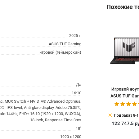
Похожие т
2025 г.
ASUS TUF Gaming
игровой (геймерский)
Да
Игровой ноу
16:10
ASUS TUF Ga
nc, MUX Switch + NVIDIA® Advanced Optimus,
A18 2025 FA8
%, IPS-level, Anti-glare display, Adobe:75.35%,
S8050
ate:144Hz, FHD+ 16:10 (1920 x 1200, WUXGA),
clear
Под заказ 8-1
18-inch, Response Time:3ms
122 747.5
р
18"
1920 x 1200