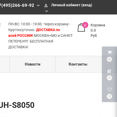
БЕСПЛАТНАЯ ДОСТАВКА!
7(495)266-69-92
Личный кабинет (вход)
perm_identity
2
ПН-ВС: 10:00 - 19:00. Через корзину -
0
Корзина
Круглосуточно.
ДОСТАВКА по
0.0
всей РОССИИ!
МОСКВА+МО и САНКТ-
Руб
ПЕТЕРБУРГ. БЕСПЛАТНАЯ
ДОСТАВКА!
0
Новости
Контакты
0
0
8UH-S8050