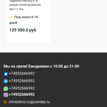
Gigabyte Gaming A16
GA63H 3VHK3KZ893SD
Win 11 Pro
clear
Под заказ 8-10
дней
129 500.0
руб
Мы на связи! Ежедневно с 10:00 до 21:00
+74952666992
+74952666992
+74952666992
+74952666992
infobelms.ru@yandex.ru