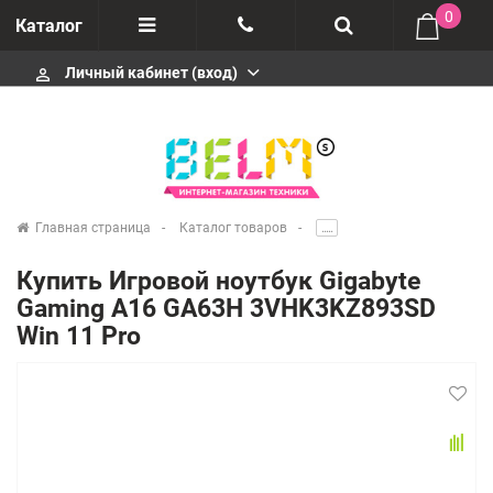
0
Каталог
Личный кабинет (вход)
perm_identity
Отзывы
+74952666992
О компании
Импортеры
+74952666992
Главная страница
Каталог товаров
.....
Гарантия
Купить Игровой ноутбук Gigabyte
+74952666992
Gaming A16 GA63H 3VHK3KZ893SD
Сервисные центры
Win 11 Pro
Производители
infobelms.ru@yandex.ru