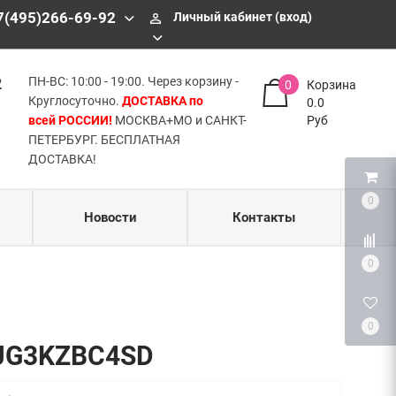
БЕСПЛАТНАЯ ДОСТАВКА!
7(495)266-69-92
Личный кабинет (вход)
perm_identity
2
ПН-ВС: 10:00 - 19:00. Через корзину -
0
Корзина
Круглосуточно.
ДОСТАВКА по
0.0
всей РОССИИ!
МОСКВА+МО и САНКТ-
Руб
ПЕТЕРБУРГ. БЕСПЛАТНАЯ
ДОСТАВКА!
0
Новости
Контакты
0
0
DXJG3KZBC4SD