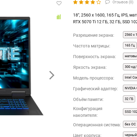
Отзывов (
0
)
18", 2560 x 1600, 165 Гц, IPS, м
RTX 5070 Ti 12 ГБ, 32 ГБ, SSD 1
Разрешение экрана:
2560 x 
Частота матрицы:
165 Гц
Поверхность экрана:
матовы
Яркость экрана:
300 кд/
Модель процессора:
Intel C
Графический адаптер:
NVIDIA 
Объём памяти:
32 ГБ
Конфигурация
SSD 10
накопителя:
Операционная система:
без ОС
Цвет корпуса:
черный