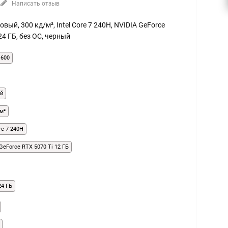
Написать отзыв
атовый, 300 кд/м², Intel Core 7 240H, NVIDIA GeForce
024 ГБ, без ОС, черный
1600
й
м²
ore 7 240H
GeForce RTX 5070 Ti 12 ГБ
24 ГБ