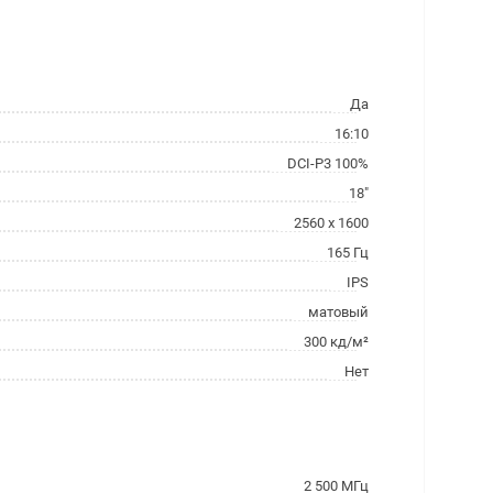
Да
16:10
DCI-P3 100%
18"
2560 x 1600
165 Гц
IPS
матовый
300 кд/м²
Нет
2 500 МГц