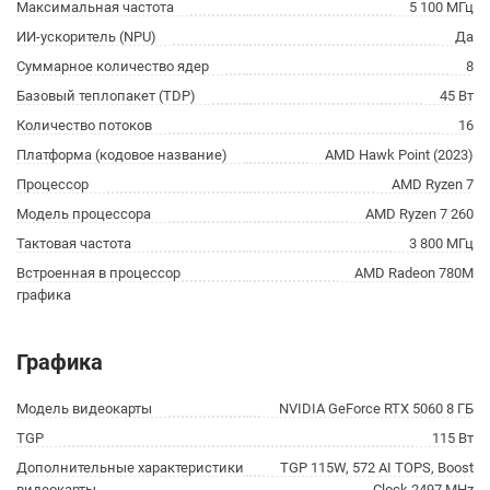
Максимальная частота
5 100 МГц
ИИ-ускоритель (NPU)
Да
Суммарное количество ядер
8
Базовый теплопакет (TDP)
45 Вт
Количество потоков
16
Платформа (кодовое название)
AMD Hawk Point (2023)
Процессор
AMD Ryzen 7
Модель процессора
AMD Ryzen 7 260
Тактовая частота
3 800 МГц
Встроенная в процессор
AMD Radeon 780M
графика
Графика
Модель видеокарты
NVIDIA GeForce RTX 5060 8 ГБ
TGP
115 Вт
Дополнительные характеристики
TGP 115W, 572 AI TOPS, Boost
видеокарты
Clock 2497 MHz