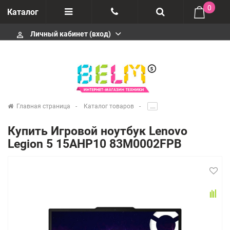
0
Каталог
Личный кабинет (вход)
perm_identity
Отзывы
+74952666992
О компании
Импортеры
+74952666992
Главная страница
Каталог товаров
.....
Гарантия
Купить Игровой ноутбук Lenovo
+74952666992
Legion 5 15AHP10 83M0002FPB
Сервисные центры
Производители
infobelms.ru@yandex.ru