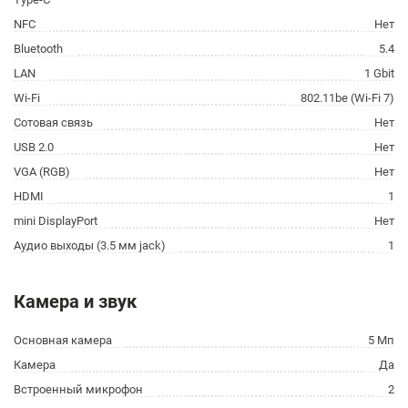
NFC
Нет
Bluetooth
5.4
LAN
1 Gbit
Wi-Fi
802.11be (Wi-Fi 7)
Сотовая связь
Нет
USB 2.0
Нет
VGA (RGB)
Нет
HDMI
1
mini DisplayPort
Нет
Аудио выходы (3.5 мм jack)
1
Камера и звук
Основная камера
5 Мп
Камера
Да
Встроенный микрофон
2