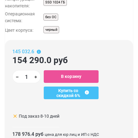
SSD 1024 ГБ
накопителя:
Операционная
без ОС
система:
Цвет корпуса:
черный
145 032.6
154 290.0
руб
В корзину
Купить со
скидкой 6%
clear
Под заказ 8-10 дней
178 976.4 руб
цена для юр лиц и ИП с НДС