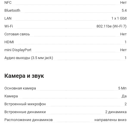
NFC
Нет
Bluetooth
5.4
LAN
1 x 1 Gbit
Wi-Fi
802.11be (Wi-Fi 7)
Сотовая связь
Нет
HDMI
1
mini DisplayPort
Нет
Аудио выходы (3.5 мм jack)
1
Камера и звук
Основная камера
5 Мп
Камера
Да
Встроенный микрофон
2
Встроенные динамики
2 динамика
Расположение динамиков
направлены вниз