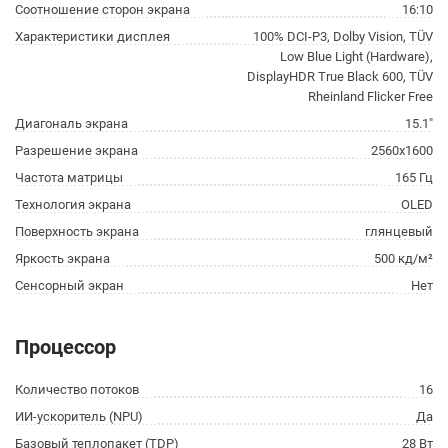
Соотношение сторон экрана
16:10
Характеристики дисплея
100% DCI-P3, Dolby Vision, TÜV
Low Blue Light (Hardware),
DisplayHDR True Black 600, TÜV
Rheinland Flicker Free
Диагональ экрана
15.1"
Разрешение экрана
2560x1600
Частота матрицы
165 Гц
Технология экрана
OLED
Поверхность экрана
глянцевый
Яркость экрана
500 кд/м²
Сенсорный экран
Нет
Процессор
Количество потоков
16
ИИ-ускоритель (NPU)
Да
Базовый теплопакет (TDP)
28 Вт