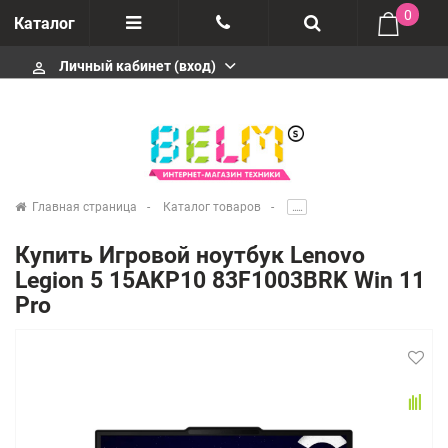
0
Каталог
Личный кабинет (вход)
perm_identity
Отзывы
+74952666992
О компании
Импортеры
+74952666992
Главная страница
Каталог товаров
.....
Гарантия
Купить Игровой ноутбук Lenovo
+74952666992
Legion 5 15AKP10 83F1003BRK Win 11
Сервисные центры
Pro
Производители
infobelms.ru@yandex.ru