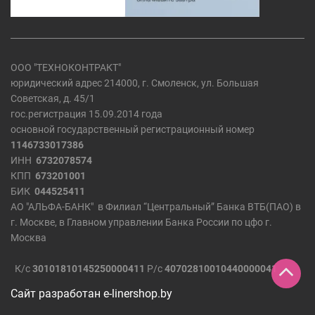
ООО "ТЕХНОКОНТРАКТ"
юридический адрес 214000, г. Смоленск, ул. Большая
Советская, д. 45/1
гос.регистрация 15.09.2014 года
основной государственный регистрационный номер
1146733017386
ИНН
6732078574
КПП
673201001
БИК
044525411
АО "АЛЬФА-БАНК" в Филиал “Центральный” Банка ВТБ(ПАО) в
г. Москве, в Главном управлении Банка России по цфо г.
Москва
К/с
30101810145250000411
Р/с
40702810010440000041
Сайт разработан
e-linershop.by