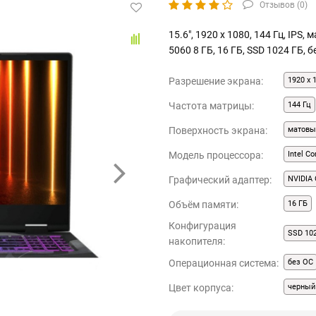
Отзывов (
0
)
15.6", 1920 x 1080, 144 Гц, IPS,
5060 8 ГБ, 16 ГБ, SSD 1024 ГБ, 
Разрешение экрана:
1920 x 
Частота матрицы:
144 Гц
Поверхность экрана:
матовы
Модель процессора:
Intel C
Графический адаптер:
NVIDIA 
Объём памяти:
16 ГБ
Конфигурация
SSD 10
накопителя:
Операционная система:
без ОС
Цвет корпуса:
черный