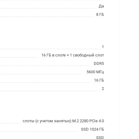
Да
8 ГБ
1
16 ГБ в слоте + 1 свободный слот
DDR5
5600 МГц
16 ГБ
2
слоты (с учетом занятых):M.2 2280 PCIe 4.0
SSD 1024 ГБ
SSD