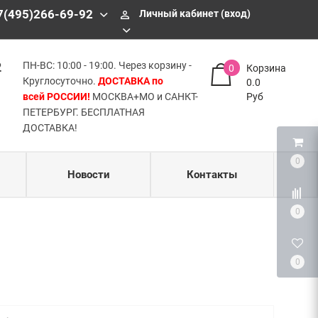
БЕСПЛАТНАЯ ДОСТАВКА!
7(495)266-69-92
Личный кабинет (вход)
perm_identity
2
ПН-ВС: 10:00 - 19:00. Через корзину -
0
Корзина
Круглосуточно.
ДОСТАВКА по
0.0
всей РОССИИ!
МОСКВА+МО и САНКТ-
Руб
ПЕТЕРБУРГ. БЕСПЛАТНАЯ
ДОСТАВКА!
0
Новости
Контакты
0
0