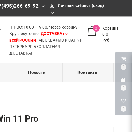
БЕСПЛАТНАЯ ДОСТАВКА!
7(495)266-69-92
Личный кабинет (вход)
perm_identity
2
ПН-ВС: 10:00 - 19:00. Через корзину -
0
Корзина
Круглосуточно.
ДОСТАВКА по
0.0
всей РОССИИ!
МОСКВА+МО и САНКТ-
Руб
ПЕТЕРБУРГ. БЕСПЛАТНАЯ
ДОСТАВКА!
0
Новости
Контакты
0
0
in 11 Pro