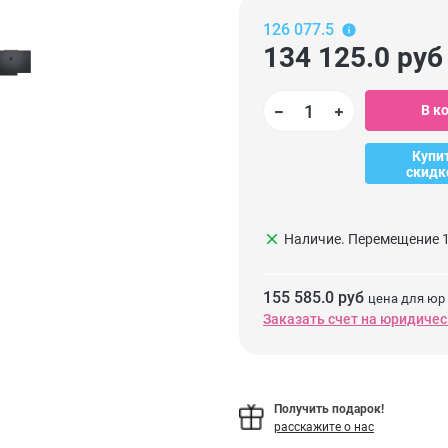
126 077.5
134 125.0
руб
В к
Купи
скидк
clear
Наличие. Перемещение 1
155 585.0 руб
цена для юр
Заказать счет на юридичес
Получить подарок!
расскажите о нас