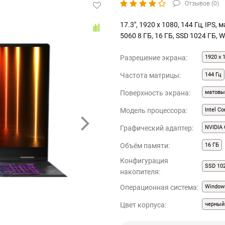
Отзывов (
0
)
17.3", 1920 x 1080, 144 Гц, IPS,
5060 8 ГБ, 16 ГБ, SSD 1024 ГБ, 
Разрешение экрана:
1920 x 
Частота матрицы:
144 Гц
Поверхность экрана:
матовы
Модель процессора:
Intel C
Графический адаптер:
NVIDIA 
Объём памяти:
16 ГБ
Конфигурация
SSD 10
накопителя:
Операционная система:
Window
Цвет корпуса:
черный