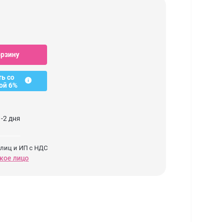
орзину
ть со
ой 6%
-2 дня
 лиц и ИП с НДС
кое лицо