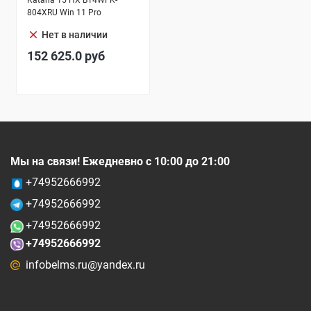
Katana 15 HX B14WFK-
804XRU Win 11 Pro
clear
Нет в наличии
152 625.0
руб
Мы на связи! Ежедневно с 10:00 до 21:00
+74952666992
+74952666992
+74952666992
+74952666992
infobelms.ru@yandex.ru