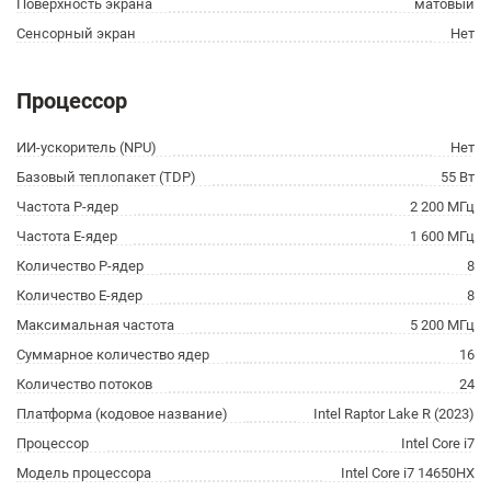
Поверхность экрана
матовый
Сенсорный экран
Нет
Процессор
ИИ-ускоритель (NPU)
Нет
Базовый теплопакет (TDP)
55 Вт
Частота P-ядер
2 200 МГц
Частота E-ядер
1 600 МГц
Количество P-ядер
8
Количество E-ядер
8
Максимальная частота
5 200 МГц
Суммарное количество ядер
16
Количество потоков
24
Платформа (кодовое название)
Intel Raptor Lake R (2023)
Процессор
Intel Core i7
Модель процессора
Intel Core i7 14650HX