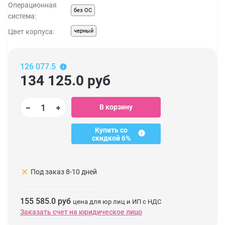
Операционная
без ОС
система:
Цвет корпуса:
черный
126 077.5
134 125.0
руб
В корзину
Купить со
скидкой 6%
clear
Под заказ 8-10 дней
155 585.0 руб
цена для юр лиц и ИП с НДС
Заказать счет на юридическое лицо