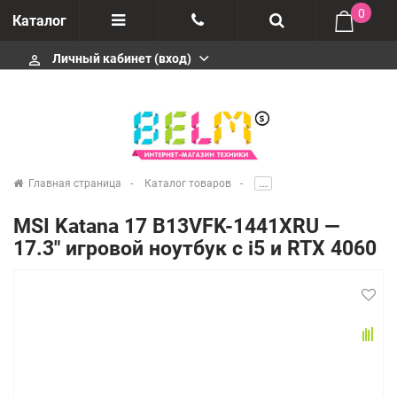
0
Каталог
Личный кабинет (вход)
perm_identity
Отзывы
+74952666992
О компании
Импортеры
+74952666992
Главная страница
Каталог товаров
.....
Гарантия
MSI Katana 17 B13VFK-1441XRU —
+74952666992
17.3" игровой ноутбук с i5 и RTX 4060
Сервисные центры
Производители
infobelms.ru@yandex.ru