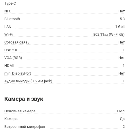
Type-C
NFC
Нет
Bluetooth
5.3
LAN
1 Gbit
Wi-Fi
802.11ax (Wi-Fi 6E)
Сотовая связь
Нет
USB 2.0
1
VGA (RGB)
Нет
HDMI
1
mini DisplayPort
Нет
Аудио выходы (3.5 мм jack)
1
Камера и звук
Основная камера
1 Мп
Камера
Да
Встроенный микрофон
2