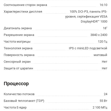
Соотношение сторон экрана
16:10
Характеристики дисплея
100% DCI-P3, панель IPS-
уровня, сертификация VESA
DisplayHDR™ 1000
Диагональ экрана
18"
Разрешение экрана
3840 x 2400
Частота матрицы
120 Гц
Технология экрана
IPS с miniLED подсветкой
Поверхность экрана
матовый
Сенсорный экран
Нет
Защита от царапин
Нет
Процессор
Количество потоков
24
Базовый теплопакет (TDP)
55 Вт
Частота E-ядер
2 100 МГц