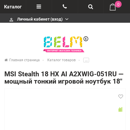
0
Каталог
Личный кабинет (вход)
perm_identity
Отзывы
+74952666992
О компании
Импортеры
+74952666992
Главная страница
Каталог товаров
.....
Гарантия
MSI Stealth 18 HX AI A2XWIG-051RU —
+74952666992
мощный тонкий игровой ноутбук 18"
Сервисные центры
Производители
infobelms.ru@yandex.ru