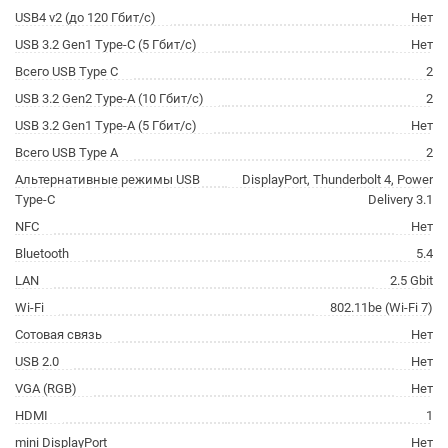
USB4 v2 (до 120 Гбит/с)
Нет
USB 3.2 Gen1 Type-C (5 Гбит/с)
Нет
Всего USB Type C
2
USB 3.2 Gen2 Type-A (10 Гбит/с)
2
USB 3.2 Gen1 Type-A (5 Гбит/с)
Нет
Всего USB Type A
2
Альтернативные режимы USB
DisplayPort, Thunderbolt 4, Power
Type-C
Delivery 3.1
NFC
Нет
Bluetooth
5.4
LAN
2.5 Gbit
Wi-Fi
802.11be (Wi-Fi 7)
Сотовая связь
Нет
USB 2.0
Нет
VGA (RGB)
Нет
HDMI
1
mini DisplayPort
Нет