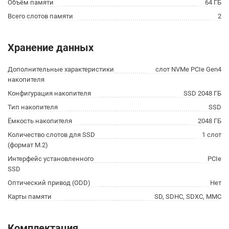
Объём памяти
64 ГБ
Всего слотов памяти
2
Хранение данных
Дополнительные характеристики
слот NVMe PCIe Gen4
накопителя
Конфигурация накопителя
SSD 2048 ГБ
Тип накопителя
SSD
Ёмкость накопителя
2048 ГБ
Количество слотов для SSD
1 слот
(формат M.2)
Интерфейс установленного
PCIe
SSD
Оптический привод (ODD)
Нет
Карты памяти
SD, SDHC, SDXC, MMC
Комплектация