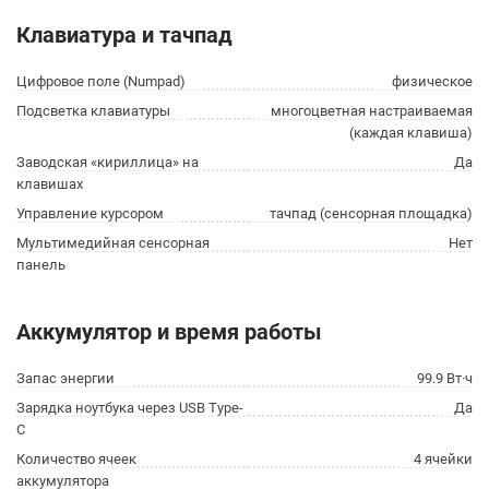
Клавиатура и тачпад
Цифровое поле (Numpad)
физическое
Подсветка клавиатуры
многоцветная настраиваемая
(каждая клавиша)
Заводская «кириллица» на
Да
клавишах
Управление курсором
тачпад (сенсорная площадка)
Мультимедийная сенсорная
Нет
панель
Аккумулятор и время работы
Запас энергии
99.9 Вт·ч
Зарядка ноутбука через USB Type-
Да
C
Количество ячеек
4 ячейки
аккумулятора