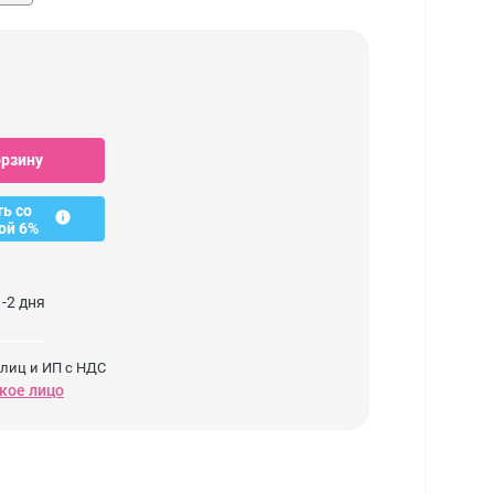
орзину
ть со
ой 6%
-2 дня
 лиц и ИП с НДС
кое лицо