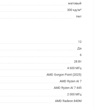
матовый
300 кд/м²
Нет
12
Да
6
28 Вт
4 600 МГц
AMD Gorgon Point (2025)
AMD Ryzen AI 7
AMD Ryzen AI 7 445
2 000 МГц
AMD Radeon 840M