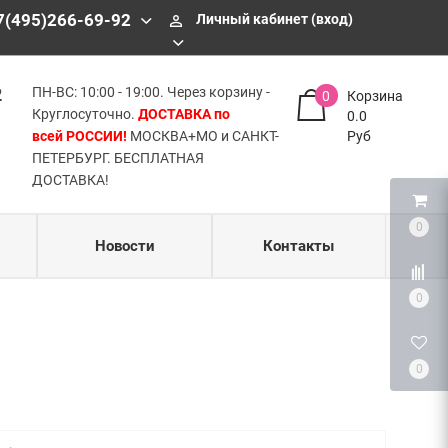
БЕСПЛАТНАЯ ДОСТАВКА!
7(495)266-69-92
Личный кабинет (вход)
perm_identity
2
ПН-ВС: 10:00 - 19:00. Через корзину -
0
Корзина
Круглосуточно.
ДОСТАВКА по
0.0
всей РОССИИ!
МОСКВА+МО и САНКТ-
Руб
ПЕТЕРБУРГ. БЕСПЛАТНАЯ
ДОСТАВКА!
0
Новости
Контакты
0
0