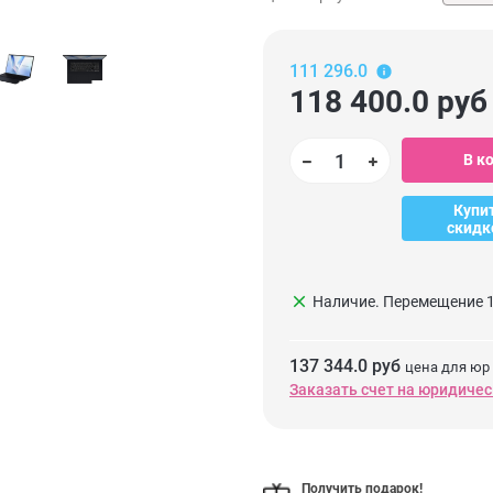
111 296.0
118 400.0
руб
В к
Купи
скидк
clear
Наличие. Перемещение 1
137 344.0 руб
цена для юр
Заказать счет на юридичес
Получить подарок!