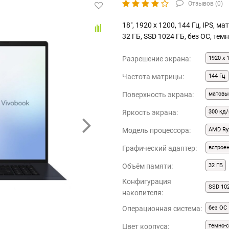
Отзывов (
0
)
18", 1920 x 1200, 144 Гц, IPS, м
32 ГБ, SSD 1024 ГБ, без ОС, тем
Разрешение экрана:
1920 x 
Частота матрицы:
144 Гц
Поверхность экрана:
матовы
Яркость экрана:
300 кд/
Модель процессора:
AMD Ryz
Графический адаптер:
встрое
Объём памяти:
32 ГБ
Конфигурация
SSD 10
накопителя:
Операционная система:
без ОС
Цвет корпуса:
темно-