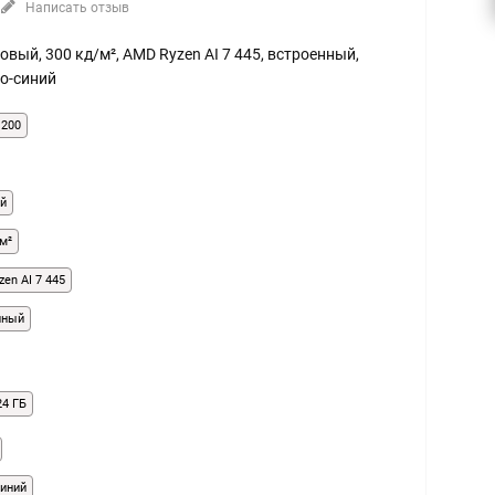
Написать отзыв
атовый, 300 кд/м², AMD Ryzen AI 7 445, встроенный,
но-синий
1200
й
м²
en AI 7 445
нный
24 ГБ
синий