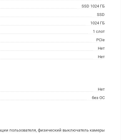
SSD 1024 ГБ
SSD
1024 ГБ
1 слот
PCIe
Нет
Нет
Нет
без ОС
ации пользователя, физический выключатель камеры