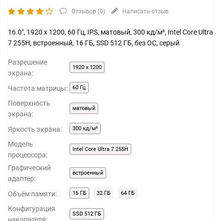
Отзывов (
0
)
Написать отзыв
16.0", 1920 x 1200, 60 Гц, IPS, матовый, 300 кд/м², Intel Core Ultra
7 255H, встроенный, 16 ГБ, SSD 512 ГБ, без ОС, серый
Разрешение
1920 x 1200
экрана:
Частота матрицы:
60 Гц
Поверхность
матовый
экрана:
Яркость экрана:
300 кд/м²
Модель
Intel Core Ultra 7 255H
процессора:
Графический
встроенный
адаптер:
Объём памяти:
16 ГБ
32 ГБ
64 ГБ
Конфигурация
SSD 512 ГБ
накопителя: