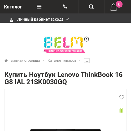
0
Каталог
Личный кабинет (вход)
perm_identity
Отзывы
+74952666992
О компании
Импортеры
+74952666992
Главная страница
Каталог товаров
.....
Гарантия
Купить Ноутбук Lenovo ThinkBook 16
+74952666992
G8 IAL 21SK0030GQ
Сервисные центры
Производители
infobelms.ru@yandex.ru