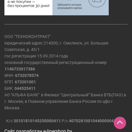
ООО "ТЕХНОКОНТРАКТ"
юридический адрес 214000, г. Смоленск, ул. Большая
Советская, д. 45/1
гос.регистрация 15.09.2014 года
основной государственный регистрационный номер
1146733017386
ИНН
6732078574
КПП
673201001
БИК
044525411
АО "АЛЬФА-БАНК" в Филиал “Центральный” Банка ВТБ(ПАО) в
г. Москве, в Главном управлении Банка России по цфо г.
Москва
К/с
30101810145250000411
Р/с
40702810010440000041
Сайт разработан
e-linershop.by