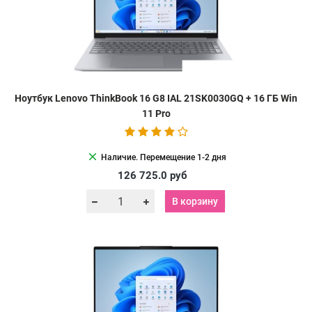
Ноутбук Lenovo ThinkBook 16 G8 IAL 21SK0030GQ + 16 ГБ Win
11 Pro
clear
Наличие. Перемещение 1-2 дня
126 725.0
руб
В корзину