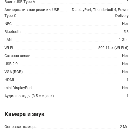
Всего USB Type A
2
Альтернативные режимы USB
DisplayPort, Thunderbolt 4, Power
Type-C
Delivery
NFC
Нет
Bluetooth
5.3
LAN
1 Gbit
Wi-Fi
802.11ax (Wi-Fi 6)
Сотовая связь
Нет
USB 2.0
Нет
VGA (RGB)
Нет
HDMI
1
mini DisplayPort
Нет
Аудио выходы (3.5 мм jack)
1
Камера и звук
Основная камера
2 Мп