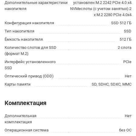
Дополнительные характеристики
установлен:M.2 2242 PCIe 4.0 x4
накопителя
NVMeслоты (с учетом занятых):2
x M.2 2280 PCIe 4.0x4
Конфигурация накопителя
SSD 512 ГБ
Тип накопителя
SSD
Ёмкость накопителя
512 ГБ
Количество слотов для SSD
2 слота
(формат M.2)
Интерфейс установленного
PCIe
SSD
Оптический привод (ODD)
Нет
Карты памяти
SD, SDHC, SDXC, MMC
Комплектация
Дополнительная
Нет
комплектация
Операционная система
без ОС