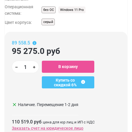
Операционная
без ОС
Windows 11 Pro
система:
Цвет корпуса:
серый
89 558.5
95 275.0
руб
В корзину
Купить со
скидкой 6%
clear
Наличие. Перемещение 1-2 дня
110 519.0 руб
цена для юр лиц и ИП с НДС
Заказать счет на юридическое лицо