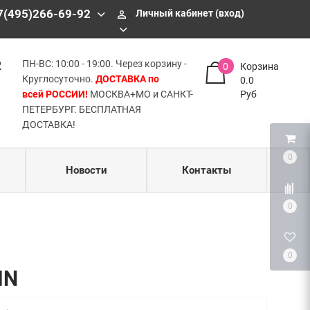
БЕСПЛАТНАЯ ДОСТАВКА!
7(495)266-69-92
Личный кабинет (вход)
perm_identity
2
ПН-ВС: 10:00 - 19:00. Через корзину -
0
Корзина
Круглосуточно.
ДОСТАВКА по
0.0
всей РОССИИ!
МОСКВА+МО и САНКТ-
Руб
ПЕТЕРБУРГ. БЕСПЛАТНАЯ
ДОСТАВКА!
0
Новости
Контакты
0
0
IN