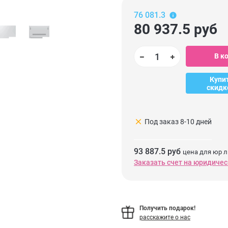
76 081.3
80 937.5
руб
В к
Купи
скидк
clear
Под заказ 8-10 дней
93 887.5 руб
цена для юр л
Заказать счет на юридичес
Получить подарок!
расскажите о нас