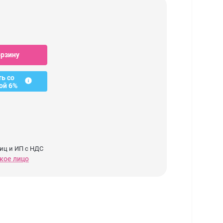
орзину
ть со
ой 6%
иц и ИП с НДС
кое лицо