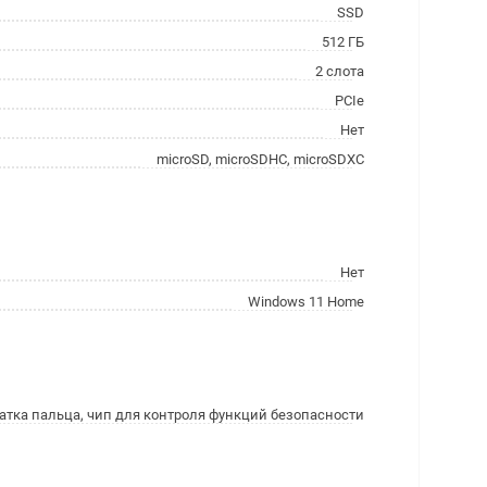
SSD
512 ГБ
2 слота
PCIe
Нет
microSD, microSDHC, microSDXC
Нет
Windows 11 Home
атка пальца, чип для контроля функций безопасности