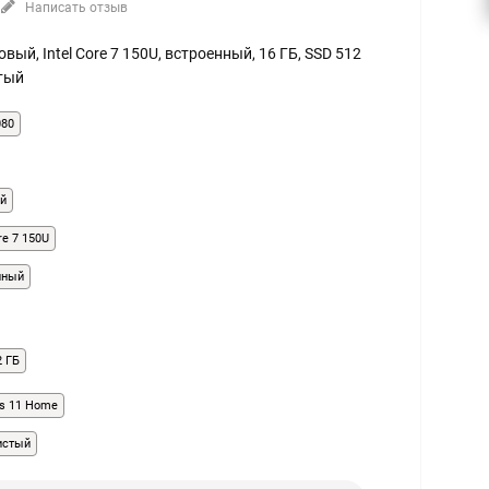
Написать отзыв
товый, Intel Core 7 150U, встроенный, 16 ГБ, SSD 512
стый
080
й
ore 7 150U
нный
2 ГБ
s 11 Home
истый