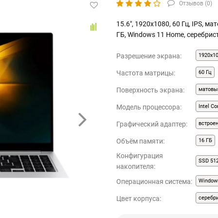
Отзывов (
0
)
15.6", 1920x1080, 60 Гц, IPS, ма
ГБ, Windows 11 Home, серебри
Разрешение экрана:
1920x1
Частота матрицы:
60 Гц
Поверхность экрана:
матовы
Модель процессора:
Intel C
Графический адаптер:
встрое
Объём памяти:
16 ГБ
Конфигурация
SSD 51
накопителя:
Операционная система:
Window
Цвет корпуса:
серебр