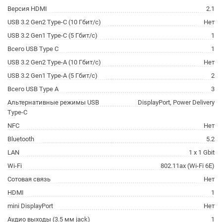
Версия HDMI
2.1
USB 3.2 Gen2 Type-C (10 Гбит/с)
Нет
USB 3.2 Gen1 Type-C (5 Гбит/с)
1
Всего USB Type C
1
USB 3.2 Gen2 Type-A (10 Гбит/с)
Нет
USB 3.2 Gen1 Type-A (5 Гбит/с)
2
Всего USB Type A
3
Альтернативные режимы USB
DisplayPort, Power Delivery
Type-C
NFC
Нет
Bluetooth
5.2
LAN
1 x 1 Gbit
Wi-Fi
802.11ax (Wi-Fi 6E)
Сотовая связь
Нет
HDMI
1
mini DisplayPort
Нет
Аудио выходы (3.5 мм jack)
1