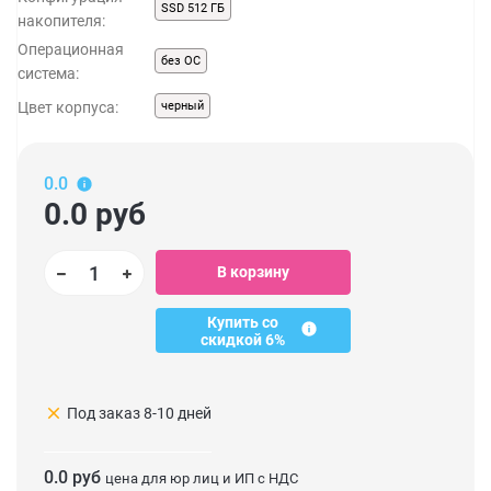
SSD 512 ГБ
накопителя:
Операционная
без ОС
система:
Цвет корпуса:
черный
0.0
0.0
руб
В корзину
Купить со
скидкой 6%
clear
Под заказ 8-10 дней
0.0 руб
цена для юр лиц и ИП с НДС