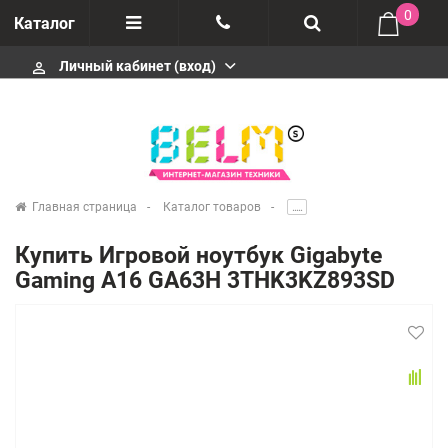
0
Каталог
Личный кабинет (вход)
perm_identity
Отзывы
+74952666992
О компании
Импортеры
+74952666992
Главная страница
Каталог товаров
.....
Гарантия
Купить Игровой ноутбук Gigabyte
+74952666992
Gaming A16 GA63H 3THK3KZ893SD
Сервисные центры
Производители
infobelms.ru@yandex.ru