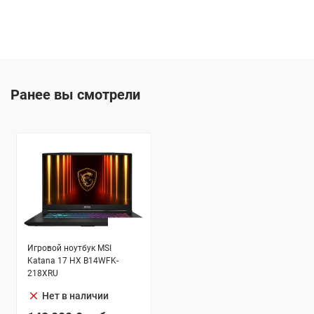
Ранее вы смотрели
Игровой ноутбук MSI
Katana 17 HX B14WFK-
218XRU
clear
Нет в наличии