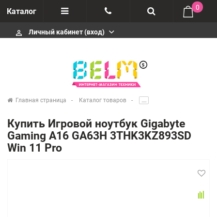
0
Каталог
Личный кабинет (вход)
perm_identity
Отзывы
+74952666992
О компании
Импортеры
+74952666992
Главная страница
Каталог товаров
.....
Гарантия
Купить Игровой ноутбук Gigabyte
+74952666992
Gaming A16 GA63H 3THK3KZ893SD
Сервисные центры
Win 11 Pro
Производители
infobelms.ru@yandex.ru