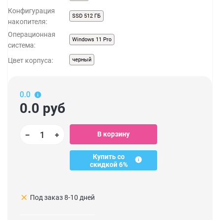
Конфигурация
SSD 512 ГБ
накопителя:
Операционная
Windows 11 Pro
система:
Цвет корпуса:
черный
0.0
0.0
руб
В корзину
Купить со
скидкой 6%
clear
Под заказ 8-10 дней